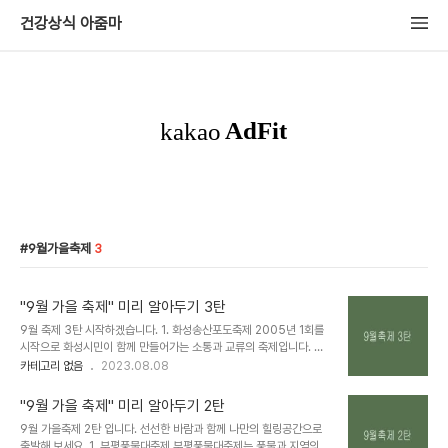
건강상식 아줌마
9월가을축제
3
"9월 가을 축제" 미리 알아두기 3탄
9월 축제 3탄 시작하겠습니다. 1. 화성송산포도축제 2005년 1회를
시작으로 화성시민이 함께 만들어가는 소통과 교류의 축제입니다. ○
일정 2023.09.02(금) ~ 2023.09.3(일) ○ 장소 서신면 궁평항
카테고리 없음
2023.08.08
광장 ▼ 화성송산포도축제 바로가기 ▼ 제9회 화성송산포도축제
2023.9.2(토) - 9.3(일) 홈페이지를 확인해주세요! xn--
"9월 가을 축제" 미리 알아두기 2탄
hq1b18vblaoou1yfqitqlyye.com 2. 옥천 지용제 지용제는 한국
9월 가을축제 2탄 입니다. 선선한 바람과 함께 나만의 힐링공간으로
현대시의 선구자인 시인 정지용을 추모하고, 그의 시문학 정신을 이어
출발해 보세요. 1. 부평풍물대축제 부평풍물대축제는 풍물과 지역의