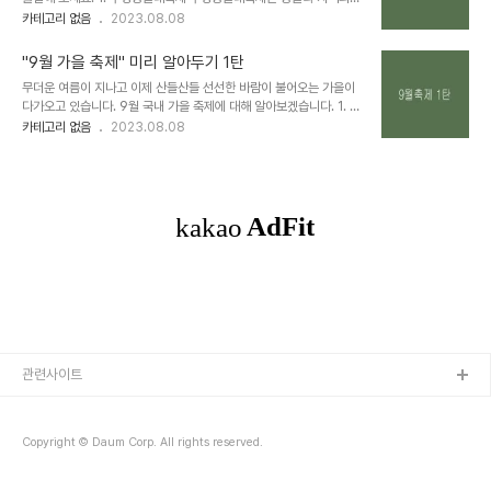
가며 더욱 발전시키자는 뜻으로 시인 정지용의 고향 옥천의 하나뿐인
문화관광콘텐츠(세계최대의 지하상가/기네스 등재, 재즈의 발상지 부
카테고리 없음
2023.08.08
문학축제 입니다. ○ 일정 2023.09.07(금) ~ 2023.09.10(일) ○
평음악도시, 미국부대 등)를 결합하여 우수한 공연문화와 풍성한 볼거
장소 정지용 생사(충청북도 옥천군 옥천읍 향수길 56)및 구읍일..
리를 선보인다. ○ 일정 2023.09.22(금) ~ 2023.09.24(일) ○
"9월 가을 축제" 미리 알아두기 1탄
장소 부평대로, 부평아트센터 ▼ 부평풍물대축제 바로가기 ▼ 부평풍
무더운 여름이 지나고 이제 산들산들 선선한 바람이 불어오는 가을이
물대축제 부평구축제위원회 / 우) 21354 인천광역시 부평구 부평대
다가오고 있습니다. 9월 국내 가을 축제에 대해 알아보겠습니다. 1. 서
로 168 (부평동) 전화 : 032-509-7516~7, 팩스 : 032-509-
울국제작가축제 언어와 다리를 건너~ 작가와 독자가 소통하는 시간으
카테고리 없음
2023.08.08
8748, 이메일 : bpf7515@naver.com ⓒ INCHEON
로 2006년부터 개최해 온 글로벌 문학 축제입니다. 2022년까지 총
BUPYEONG. All Rights Reserved. portal.icbp.g..
58객국 295명의 국내.외 작가를 초청했으며, 문학을 매개로하여 세
계와 언어 삶과 문학, 작가와 독자가 이루는 다층적인 힘에 주목하여
국제적 규모와 위상을 갖춘 축제입니다. ○ 일정 2023.09.08(금) ~
2023.09.13(수) ○ 장소 서울시 노들섬 라이브 하우스 / 다목적홀
숲 / 노들 갤러리 ▼ 서울국제작가축제 바로가기 ▼ 2023 SIWF 서
울국제작가축제 노들섬 정류장(03-340)에서 하차 siwf.or.kr 2.
국..
관련사이트
Copyright © Daum Corp. All rights reserved.