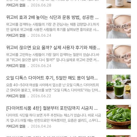
다"와 같은 이야기를 쉽게 접할 수 있습니다. 하지만 정말 녹차카테킨
(Berberine)입니다. 해외에서는 'Nature's Ozempic(천연 오젬
카테고리 없음
2026.06.28
은 다이어트에 효과가 있을까요? 실제 연구에서는 어떤 결과가 나왔으
픽)'이라는 별명까지 붙으며 SNS와 유튜브를 중심으로 큰 관심을 받
며, 체지방 감소는 어떤 원리로 이루어지는 것일까요?이번 글에서는
고 있으며, 국내에서도 베르베린 다이어트, 베르베린 효능, 혈당 관리
녹차카테킨의 성분부터 다이어트 원리, 연구 결과, 그리고 ..
위고비 효과 2배 높이는 식단과 운동 방법, 성공한 사
영양제 등의 검색량이 꾸준히 증가하고 있습니다.하지만 정말 베르베
람들의 공통점은?
위고비를 검색하는 사람들의 가장 큰 관심사는 체중 감량입니다.하지
린만 먹으면 살이 빠질까요? 일부 광고처럼 '먹기만 하면 체중이 감량
만 실제로 위고비를 사용한 사람들의 후기를 살펴보면 흥미로운 사실
된다'는 말은 사실일까요?결론부터 말하면 베르베린은 체중 감량을 보
을 발견할 수 있습니다.같은 위고비를 사용했는데도 어떤 사람은 3개
카테고리 없음
2026.06.24
장하는 다이어트 약이 아닙니다. 다만 혈당과 인슐린 저항성, 지방 대
월 만에 15kg을 감량했고, 어떤 사람은 3kg 정도 감량하는 데 그쳤
사 등에 긍정적인 영향을 줄 가능성이 확인되면서 체중 관리에 도움이
습니다.왜 이런 차이가 발생하는 걸까요?답은 생각보다 단순합니다.바
될 수 있는 성분으로 활발히 연구..
위고비 끊으면 요요 올까? 실제 사용자 후기와 체중
로 식단과 운동 습관 때문입니다.위고비는 식욕을 줄여주는 강력한 비
변화 총정리
위고비를 고민하는 사람들이 가장 많이 검색하는 질문이 있습니다.바
만 치료제이지만, 지방을 직접 태워주는 약은 아닙니다. 따라서 어떤
로 "위고비 끊으면 살이 다시 찔까?" 입니다.실제로 위고비 관련 커뮤
음식을 먹고 어떤 생활습관을 유지하느냐에 따라 결과는 크게 달라질
니티와 병원 상담에서도 가장 많이 나오는 질문 중 하나입니다.많은 사
카테고리 없음
2026.06.24
수 있습니다.이번 글에서는 위고비 효과를 극대화하는 식단과 운동 방
람들이 위고비를 통해 체중 감량에 성공하지만, 한편으로는 이런 걱정
법, 실제 성공 사례, 그리고 많은 사람들이 실수하는 부분까지 자세히
을 합니다.위고비는 평생 맞아야 하나요?끊으면 식욕이 다시 돌아오나
알아보겠습니다. 위고비만 맞으면 살이 빠질까..
오일 디톡스 다이어트 후기, 5일만 해도 몸이 달라질
요?요요 없이 유지할 수 있을까요?감량한 체중을 얼마나 유지할 수 있
까? (파슬리·레몬·올리브오일 레시피 공개)
요즘 40~50대 여성들 사이에서 입소문 난 오일 디톡스 다이어트최
을까요?사실 체중 감량보다 더 어려운 것이 바로 체중 유지입니다.이
근 SNS와 블로그, 유튜브를 보면 "오일 디톡스 다이어트"라는 단어를
번 글에서는 위고비 중단 후 실제로 어떤 변화가 나타나는지, 실제 후
자주 볼 수 있습니다.특히 여성들 사이에서는"아침 공복에 한 잔 마셨
카테고리 없음
2026.06.22
기와 전문가들이 이야기하는 요요 예방법까지 자세히 알아보겠습니
는데 붓기가 빠졌다""배가 편해지고 몸이 가벼워졌다""체중이 줄기
다. 위고비를 끊으면 왜 요요가 생길까?결론부터 말하면 요요 가능성
시작했다"는 후기가 빠르게 퍼지고 있습니다.출산 후 늘어난 체중 때
은 존재합니다.하지만 모든 사람에게 발생하는 것은..
[다이어트식품 4탄] 철분부터 포만감까지 시금치 제
문에 고민하는 30~40대 여성부터 갱년기 이후 뱃살이 늘어나기 시
대로 먹는 방법 총정리
다이어트 식단을 하다 보면 자주 추천되는 채소가 있습니다. 바로 시금
작한 50대 여성까지 관심이 매우 높은 상태입니다.그렇다면 오일 디
치 입니다.어릴 때는 반찬으로만 익숙했지만, 요즘은 샐러드, 스무디,
톡스 다이어트는 무엇일까요?정말 살이 빠지는 걸까요?아니면 일시적
볶음요리, 도시락 식단까지 다양하게 활용되며 건강식 대표 채소로 자
카테고리 없음
2026.04.26
인 효과일까요?오늘은 실제로 많은 사람들이 실천하고 있는 오일 디톡
리 잡았습니다. “영양 챙기면서 살 빼고 싶다”“식단하면 기운이 없
스 다이어트 방법과 효과, 그리고 주의해야 할 점까지 자세히 알아보겠
다”“포만감 있는 채소가 필요하다”.......는 분들에게 시금치는 매우 좋