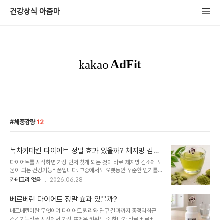
건강상식 아줌마
체중감량
12
녹차카테킨 다이어트 정말 효과 있을까? 체지방 감소
원리와 연구 결과 총정리
다이어트를 시작하면 가장 먼저 찾게 되는 것이 바로 체지방 감소에 도
움이 되는 건강기능식품입니다. 그중에서도 오랫동안 꾸준한 인기를
유지하고 있는 성분이 바로 녹차카테킨입니다.최근에는 베르베린, 애
카테고리 없음
2026.06.28
플사이다비니거 등 다양한 다이어트 보조제가 주목받고 있지만, 녹차
카테킨은 식품의약품안전처에서 체지방 감소 기능성을 인정받은 대표
베르베린 다이어트 정말 효과 있을까?
적인 기능성 원료라는 점에서 여전히 많은 관심을 받고 있습니다.인터
베르베린이란 무엇이며 다이어트 원리와 연구 결과까지 총정리최근
넷에서는 "녹차만 마셔도 살이 빠진다", "카테킨이 지방을 녹여준
건강기능식품 시장에서 가장 뜨거운 키워드 중 하나가 바로 베르베린