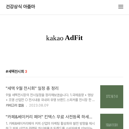
건강상식 아줌마
세텍전시회
3
"세텍 9월 전시회" 일정 총 정리
9월 세텍전시장의 전시일정을 정리해보겠습니다. 1.국제음향 + 영상
+ 조명 산업전 ○ 전시내용 국내외 유명 브랜드 스피커를 전시장 한 공
간에서 만나보실 수 있으며, 다양한 스피커를 청음 할 수 있는 국내 유
카테고리 없음
2023.08.09
일 무대 음향 박람회입니다. 2023 KOSOUND+STAGETECH 국
제 음향.영상 산업전 2023 KOSOUND+STAGETECH는 국내 유
"카페&베이커리 페어" 킨텍스 무료 사전등록 하세요
일하게 대형스피커를 직접 청음 하실 수 있는 박람회입니다. 각각의 스
~
1. 카페&베이커리페어 커피 산업의 마케팅 활성화와 발전 방향을 제시
피커 개성을 하나하나 체험하실 수 있으며, 영상과 조명기술분야의 품
하고 커피 산업과 관련된 최신제품과 트렌드를 소비자에게 선보이는